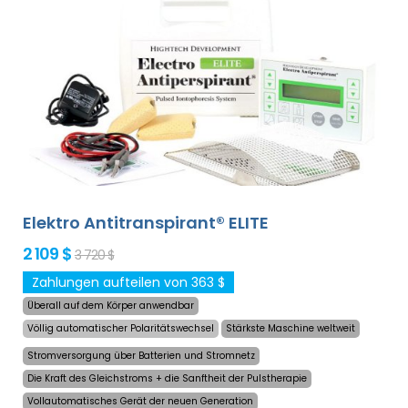
Elektro Antitranspirant® ELITE
2 109 $
3 720 $
Zahlungen aufteilen von 363 $
Überall auf dem Körper anwendbar
Völlig automatischer Polaritätswechsel
Stärkste Maschine weltweit
Stromversorgung über Batterien und Stromnetz
Die Kraft des Gleichstroms + die Sanftheit der Pulstherapie
Vollautomatisches Gerät der neuen Generation