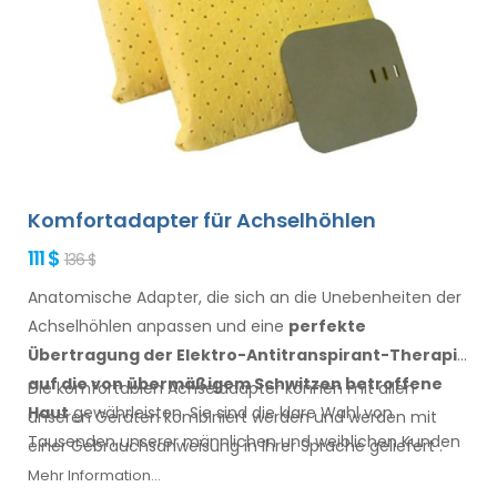
Komfortadapter für Achselhöhlen
111 $
136 $
Anatomische Adapter, die sich an die Unebenheiten der
Achselhöhlen anpassen
und eine
perfekte
Übertragung der Elektro-Antitranspirant-Therapie
auf die
von übermäßigem Schwitzen betroffene
Die komfortablen
Achseladapter
können mit
allen
Haut
gewährleisten
. Sie sind die klare Wahl von
unseren Geräten kombiniert werden und werden mit
Tausenden unserer männlichen
und weiblichen
Kunden
einer
Gebrauchsanweisung
in Ihrer Sprache
geliefert
.
jedes Jahr.
Mehr Information...