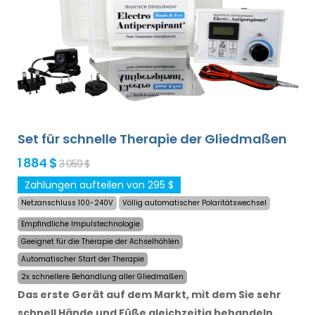
Set für schnelle Therapie der Gliedmaßen
1 884 $
3 059 $
Zahlungen aufteilen von 295 $
Netzanschluss 100-240V
Völlig automatischer Polaritätswechsel
Empfindliche Impulstechnologie
Geeignet für die Therapie der Achselhöhlen
Automatischer Start der Therapie
2x schnellere Behandlung aller Gliedmaßen
Das erste Gerät auf dem Markt, mit dem Sie sehr
schnell Hände und Füße gleichzeitig behandeln