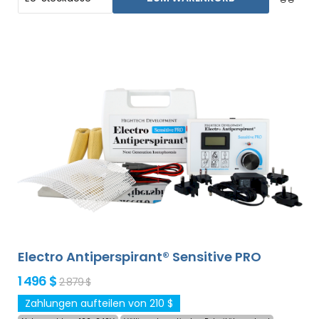
Achselhöhlen (im Basispaket). Mit optionalen Adaptern
kann auch übermäßiges Schwitzen an Kopf, Stirn, Bauch,
Rücken, Gesäß, Brust und anderen Körperbereichen
behandelt werden, erfolgreich und für lange Zeit. Electro
Antiperspirant Forte ist mit allen optionalen Adaptern
aus unserem Angebot kompatibel. Der Preis des
Produktes beinhaltet bereits den
weltweiten
Expressversand und eine Geld-zurück-Garantie bei
Unzufriedenheit
. Die Gebrauchsanweisung liegt in Ihrer
Sprache vor.
Electro Antiperspirant® Sensitive PRO
1 496 $
2 879 $
Zahlungen aufteilen von 210 $