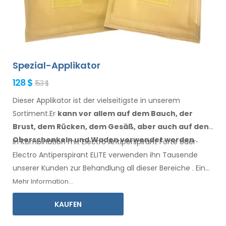
Spezial-Applikator
128 $
153 $
Dieser Applikator ist der vielseitigste in unserem
Sortiment.Er
kann vor allem
auf dem Bauch, der
Brust, dem Rücken, dem Gesäß,
aber auch auf den
Oberschenkeln
und Waden
verwendet werden
.
In Kombination mit Electro Antiperspirant Forte oder
Electro Antiperspirant ELITE verwenden ihn Tausende
unserer Kunden zur Behandlung all
dieser
Bereiche
.
Eine
Gebrauchsanweisung
in Ihrer Sprache liegt bei.
Mehr Information...
KAUFEN