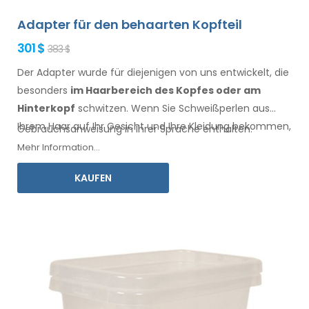
Adapter für den behaarten Kopfteil
301 $
383 $
Der Adapter wurde für diejenigen von uns entwickelt, die
besonders
im Haarbereich
des Kopfes oder am
Hinterkopf
schwitzen. Wenn Sie Schweißperlen
aus
Ihrem Haar
auf Ihr Gesicht
und Ihre Kleidung
bekommen,
Gebrauchsanweisung in Ihrer Sprache enthalten.
ist dieser Adapter, zusammen mit Electro Antiperspirant
Mehr Information...
Forte oder Electro Antiperspirant ELITE, für Sie.
KAUFEN