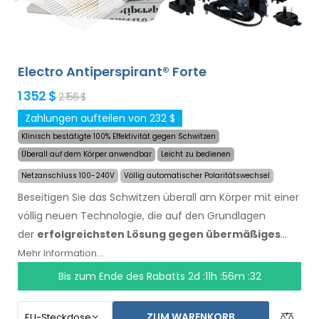
Rückens, des Gesäßes, der Brust und anderer Körperteile
erfolgreich und langanhaltend behandelt werden.
Geld-
zurück-Garantie im Falle von Unzufriedenheit
sowie kostenloser Expressversand weltweit!
Electro Antiperspirant® Forte
1 352 $
2 156 $
Zahlungen aufteilen von 232 $
Klinisch bestätigte 100% Effektivität gegen Schwitzen
Überall auf dem Körper anwendbar
Leicht zu bedienen
Netzanschluss 100-240V
Völlig automatischer Polaritätswechsel
Beseitigen Sie das Schwitzen überall am Körper mit einer
völlig neuen Technologie, die auf den Grundlagen
der
erfolgreichsten Lösung gegen übermäßiges
Schwitzen
des letzten Jahrzehnts aufbaut. Die erste
Mehr Information...
und bisher einzige Lösung auf der Welt, die bei 100% der
Bis zum Ende des Rabatts
2d :11h :56m :31
Teilnehmer an klinischen Studien das Schwitzen stoppte.
Beseitigen Sie das Schwitzen an Händen, Füßen und
ZUM WARENKORB