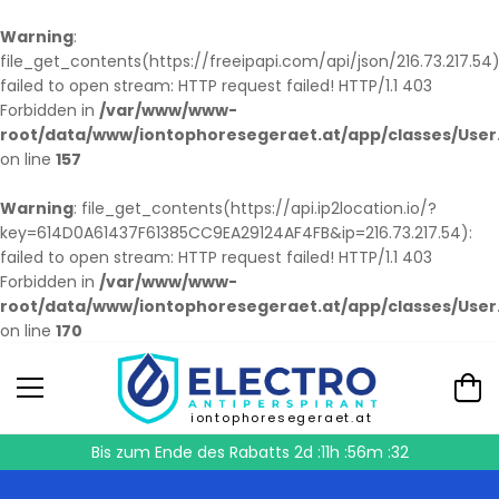
Warning
:
file_get_contents(https://freeipapi.com/api/json/216.73.217.54)
failed to open stream: HTTP request failed! HTTP/1.1 403
Forbidden in
/var/www/www-
root/data/www/iontophoresegeraet.at/app/classes/User
on line
157
Warning
: file_get_contents(https://api.ip2location.io/?
key=614D0A61437F61385CC9EA29124AF4FB&ip=216.73.217.54):
failed to open stream: HTTP request failed! HTTP/1.1 403
Forbidden in
/var/www/www-
root/data/www/iontophoresegeraet.at/app/classes/User
on line
170
iontophoresegeraet.at
Bis zum Ende des Rabatts
2d :11h :56m :31