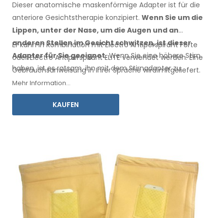
Dieser anatomische maskenförmige Adapter ist für die
anteriore Gesichtstherapie konzipiert.
Wenn Sie
um die
Lippen, unter der Nase, um die Augen
und an
anderen Stellen
im Gesicht
schwitzen,
ist
dieser
Er kann in Kombination mit Electro Antiperspirant Forte
Adapter für Sie geeignet.
Wenn
Sie
eine
höhere Stirn
oder Electro Antiperspirant ELITE verwendet werden. Eine
haben
, ist es ratsam, ihn
mit dem Stirnadapter
zu
Gebrauchsanweisung
in Ihrer
Sprache wird mitgeliefert.
kombinieren.
Mehr Information...
KAUFEN