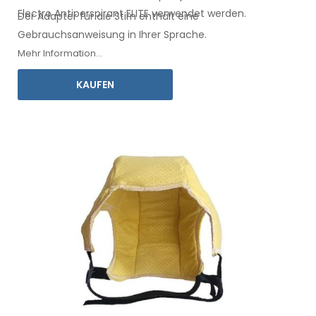
Electro Antiperspirant ELITE
verwendet
werden.
Der Adapter für
die Stirn
enthält eine
Gebrauchsanweisung
in Ihrer Sprache.
Mehr Information...
KAUFEN