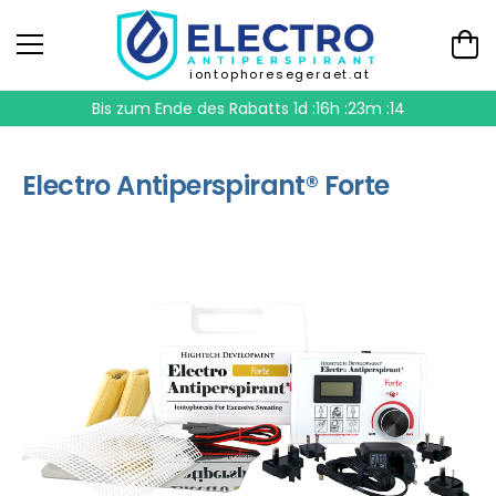
iontophoresegeraet.at
Bis zum Ende des Rabatts
1d :16h :23m :14
Electro Antiperspirant® Forte