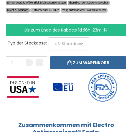
Klinisch bestätigte 100% Effektivität gegen Schwitzen
Überall auf dem Körper anwendbar
Leicht zu bedienen
Netzanschluss 100-240V
Völlig automatischer Polaritätswechsel
Bis zum Ende des Rabatts
1d :16h :23m :14
Typ der Steckdose:
ZUM WARENKORB
Zusammenkommen mit Electro
Antiperspirant® Forte: