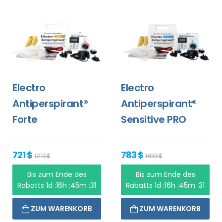
Electro
Electro
Antiperspirant®
Antiperspirant®
Forte
Sensitive PRO
721 $
783 $
1 273 $
1 639 $
Bis zum Ende des
Bis zum Ende des
Rabatts
1d :16h :45m :31
Rabatts
1d :16h :45m :31
ZUM WARENKORB
ZUM WARENKORB