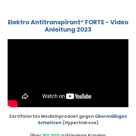
Elektro Antitranspirant® FORTE - Video
Anleitung 2023
Zertifiziertes Medizinprodukt gegen
übermäßiges
Schwitzen
(Hyperhidrose)
Über
150.000
zufriedene Kunden