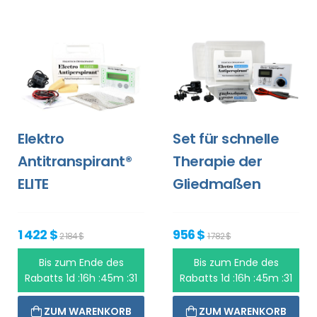
Elektro
Set für schnelle
Antitranspirant®
Therapie der
ELITE
Gliedmaßen
1 422 $
956 $
2 184 $
1 782 $
Bis zum Ende des
Bis zum Ende des
Rabatts
1d :16h :45m :31
Rabatts
1d :16h :45m :31
ZUM WARENKORB
ZUM WARENKORB