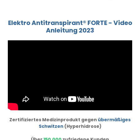
Elektro Antitranspirant® FORTE - Video
Anleitung 2023
Zertifiziertes Medizinprodukt gegen
übermäßiges
Schwitzen
(Hyperhidrose)
Über
150.000
zufriedene Kunden