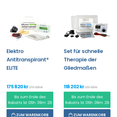
Elektro
Set für schnelle
Antitranspirant®
Therapie der
ELITE
Gliedmaßen
175 820 kr
118 202 kr
270 035 kr
220 331 kr
Bis zum Ende des
Bis zum Ende des
Rabatts
1d :06h :39m :29
Rabatts
1d :06h :39m :29
ZUM WARENKORB
ZUM WARENKORB