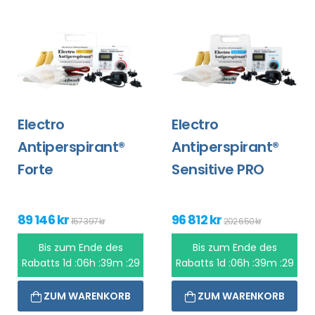
Electro
Electro
Antiperspirant®
Antiperspirant®
Forte
Sensitive PRO
89 146 kr
96 812 kr
157 397 kr
202 650 kr
Bis zum Ende des
Bis zum Ende des
Rabatts
1d :06h :39m :29
Rabatts
1d :06h :39m :29
ZUM WARENKORB
ZUM WARENKORB