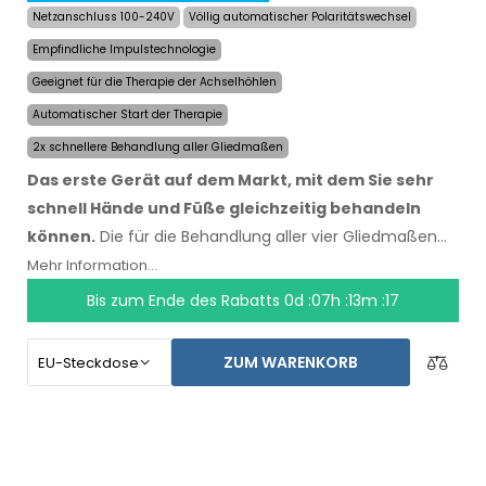
Netzanschluss 100-240V
Völlig automatischer Polaritätswechsel
Empfindliche Impulstechnologie
Geeignet für die Therapie der Achselhöhlen
Automatischer Start der Therapie
2x schnellere Behandlung aller Gliedmaßen
Das erste Gerät auf dem Markt, mit dem Sie sehr
schnell Hände und Füße gleichzeitig behandeln
können.
Die für die Behandlung aller vier Gliedmaßen
benötigte Zeit wurde um die Hälfte auf maximal 24
Mehr Information...
Minuten reduziert, Dauer und Geschwindigkeit der
Bis zum Ende des Rabatts
0d :07h :13m :17
Effekte blieben erhalten. Mit dem automatischen
System sind Sie von keiner anderen Person abhängig.
ZUM WARENKORB
Lassen Sie Ihre Hände, Füße und Achselhöhlen noch
heute trocknen. Der Preis des Produktes beinhaltet
bereits den
weltweiten Expressversand und eine
Geld-zurück-Garantie bei Unzufriedenheit
. Die