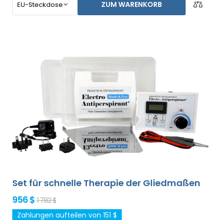
ZUM WARENKORB
im Grundpaket enthalten). Der Preis des Produktes
beinhaltet bereits den
weltweiten Expressversand
und eine Geld-zurück-Garantie bei
Unzufriedenheit
. Die Gebrauchsanweisung liegt in Ihrer
Sprache vor.
Set für schnelle Therapie der Gliedmaßen
956 $
1 782 $
Zahlungen aufteilen von 151 $