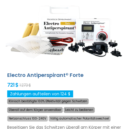
Hochleistungsbatterie werden Sie nie von entladenen
Batterien überrascht. Definitive und schonende Lösung
gegen übermäßiges Schwitzen von Händen, Füßen und
Achselhöhlen (im Grundpaket enthalten). Mit
zusätzlichen Adaptern kann auch übermäßiges
Schwitzen des Kopfes, der Stirn, des Bauches, des
Rückens, des Gesäßes, der Brust und anderer Körperteile
erfolgreich und langanhaltend behandelt werden.
Geld-
zurück-Garantie im Falle von Unzufriedenheit
sowie kostenloser Expressversand weltweit!
Electro Antiperspirant® Forte
721 $
1 273 $
Zahlungen aufteilen von 124 $
Klinisch bestätigte 100% Effektivität gegen Schwitzen
Überall auf dem Körper anwendbar
Leicht zu bedienen
Netzanschluss 100-240V
Völlig automatischer Polaritätswechsel
Beseitigen Sie das Schwitzen überall am Körper mit einer