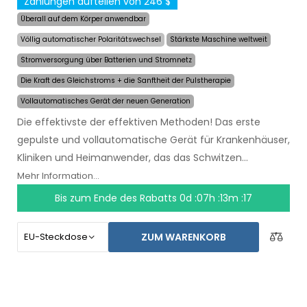
Zahlungen aufteilen von 246 $
Überall auf dem Körper anwendbar
Völlig automatischer Polaritätswechsel
Stärkste Maschine weltweit
Stromversorgung über Batterien und Stromnetz
Die Kraft des Gleichstroms + die Sanftheit der Pulstherapie
Vollautomatisches Gerät der neuen Generation
Die effektivste der effektiven Methoden! Das erste
gepulste und vollautomatische Gerät für Krankenhäuser,
Kliniken und Heimanwender, das das Schwitzen
auch
über mehrere Monate hinweg mit einer
Mehr Information...
einzigen Anwendung lindert
. Zu Beginn der
Bis zum Ende des Rabatts
0d :07h :13m :17
Behandlung wählen Sie einfach den Bereich, der von
übermäßigem Schwitzen betroffen ist, und der
ZUM WARENKORB
Computer wird alles für Sie tun.
Die revolutionäre
Pulstechnologie
ermöglicht es, jedes Körperteil
sensibel und ohne Beschwerden zu behandeln. Dank des
AC-Netzadapters und der eingebauten