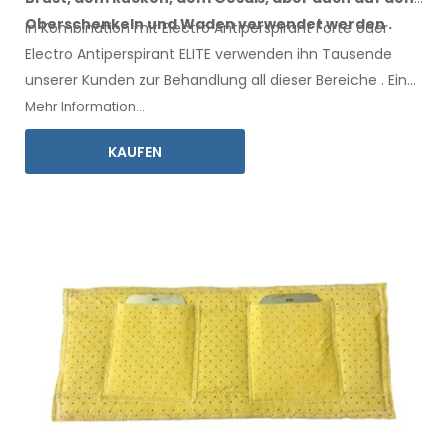
Oberschenkeln
und Waden
verwendet werden
.
In Kombination mit Electro Antiperspirant Forte oder
Electro Antiperspirant ELITE verwenden ihn Tausende
unserer Kunden zur Behandlung all
dieser
Bereiche
.
Eine
Gebrauchsanweisung
in Ihrer Sprache liegt bei.
Mehr Information...
KAUFEN