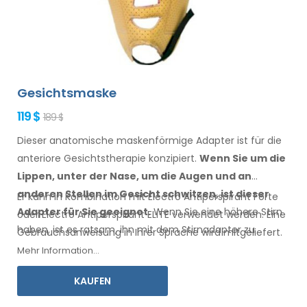
Gesichtsmaske
119 $
189 $
Dieser anatomische maskenförmige Adapter ist für die
anteriore Gesichtstherapie konzipiert.
Wenn Sie
um die
Lippen, unter der Nase, um die Augen
und an
anderen Stellen
im Gesicht
schwitzen,
ist
dieser
Er kann in Kombination mit Electro Antiperspirant Forte
Adapter für Sie geeignet.
Wenn
Sie
eine
höhere Stirn
oder Electro Antiperspirant ELITE verwendet werden. Eine
haben
, ist es ratsam, ihn
mit dem Stirnadapter
zu
Gebrauchsanweisung
in Ihrer
Sprache wird mitgeliefert.
kombinieren.
Mehr Information...
KAUFEN