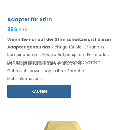
Adapter für Stirn
89 $
139 $
Wenn Sie nur auf der Stirn schwitzen, ist dieser
Adapter genau das
Richtige für Sie
.
Er
kann
in
Kombination
mit Electro Antiperspirant Forte oder
Electro Antiperspirant ELITE
verwendet
werden.
Der Adapter für
die Stirn
enthält eine
Gebrauchsanweisung
in Ihrer Sprache.
Mehr Information...
KAUFEN