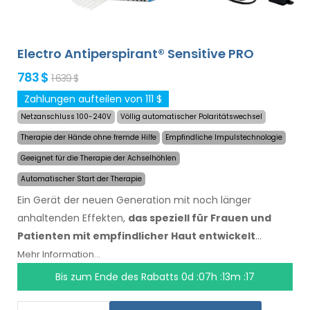
Electro Antiperspirant® Sensitive PRO
783 $
1 639 $
Zahlungen aufteilen von 111 $
Netzanschluss 100-240V
Völlig automatischer Polaritätswechsel
Therapie der Hände ohne fremde Hilfe
Empfindliche Impulstechnologie
Geeignet für die Therapie der Achselhöhlen
Automatischer Start der Therapie
Ein Gerät der neuen Generation mit noch länger
anhaltenden Effekten,
das speziell für Frauen und
Patienten mit empfindlicher Haut entwickelt
wurde
. Dank der neuen und revolutionären Technologie
Mehr Information...
kann es das Schwitzen schnell und dauerhaft stoppen.
Bis zum Ende des Rabatts
0d :07h :13m :17
Speziell entwickelt für die Behandlung der Füße,
Achselhöhlen und beider Hände ohne fremde Hilfe (alles