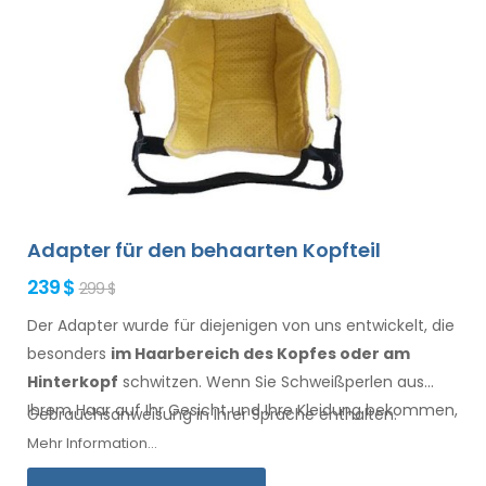
Adapter für den behaarten Kopfteil
239 $
299 $
Der Adapter wurde für diejenigen von uns entwickelt, die
besonders
im Haarbereich
des Kopfes oder am
Hinterkopf
schwitzen. Wenn Sie Schweißperlen
aus
Ihrem Haar
auf Ihr Gesicht
und Ihre Kleidung
bekommen,
Gebrauchsanweisung in Ihrer Sprache enthalten.
ist dieser Adapter, zusammen mit Electro Antiperspirant
Mehr Information...
Forte oder Electro Antiperspirant ELITE, für Sie.