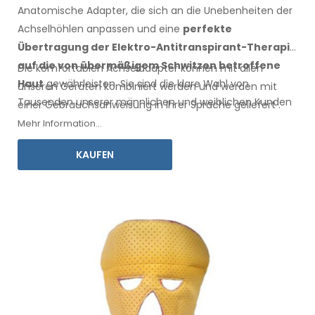
Anatomische Adapter, die sich an die Unebenheiten der
Achselhöhlen anpassen
und eine
perfekte
Übertragung der Elektro-Antitranspirant-Therapie
auf die
von übermäßigem Schwitzen betroffene
Die komfortablen
Achseladapter
können mit
allen
Haut
gewährleisten
. Sie sind die klare Wahl von
unseren Geräten kombiniert werden und werden mit
Tausenden unserer männlichen
und weiblichen
Kunden
einer
Gebrauchsanweisung
in Ihrer Sprache
geliefert
.
jedes Jahr.
Mehr Information...
KAUFEN