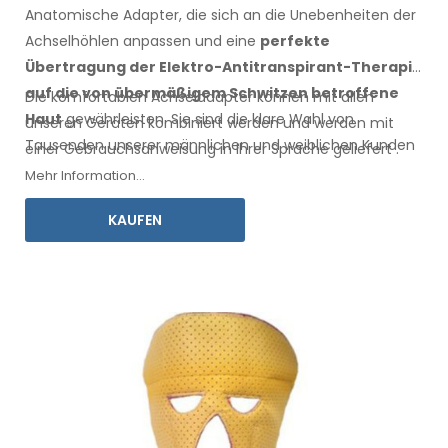
Anatomische Adapter, die sich an die Unebenheiten der
Achselhöhlen anpassen
und eine
perfekte
Übertragung der Elektro-Antitranspirant-Therapie
auf die
von übermäßigem Schwitzen betroffene
Die komfortablen
Achseladapter
können mit
allen
Haut
gewährleisten
. Sie sind die klare Wahl von
unseren Geräten kombiniert werden und werden mit
Tausenden unserer männlichen
und weiblichen
Kunden
einer
Gebrauchsanweisung
in Ihrer Sprache
geliefert
.
jedes Jahr.
Mehr Information...
KAUFEN