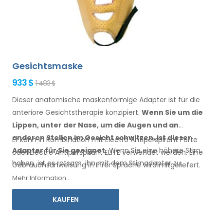
Gesichtsmaske
933 $
1 483 $
Dieser anatomische maskenförmige Adapter ist für die
anteriore Gesichtstherapie konzipiert.
Wenn Sie
um die
Lippen, unter der Nase, um die Augen
und an
anderen Stellen
im Gesicht
schwitzen,
ist
dieser
Er kann in Kombination mit Electro Antiperspirant Forte
Adapter für Sie geeignet.
Wenn
Sie
eine
höhere Stirn
oder Electro Antiperspirant ELITE verwendet werden. Eine
haben
, ist es ratsam, ihn
mit dem Stirnadapter
zu
Gebrauchsanweisung
in Ihrer
Sprache wird mitgeliefert.
kombinieren.
Mehr Information...
KAUFEN