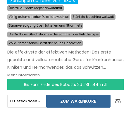
Zahlungen aufteilen von 1 930 $
Überall auf dem Körper anwendbar
Völlig automatischer Polaritätswechsel
Stärkste Maschine weltweit
Stromversorgung über Batterien und Stromnetz
Die Kraft des Gleichstroms + die Sanftheit der Pulstherapie
Vollautomatisches Gerät der neuen Generation
Die effektivste der effektiven Methoden! Das erste
gepulste und vollautomatische Gerät für Krankenhäuser,
Kliniken und Heimanwender, das das Schwitzen
auch
über mehrere Monate hinweg mit einer
Mehr Information...
einzigen Anwendung lindert
. Zu Beginn der
Bis zum Ende des Rabatts
2d :18h :44m :10
Behandlung wählen Sie einfach den Bereich, der von
übermäßigem Schwitzen betroffen ist, und der
ZUM WARENKORB
Computer wird alles für Sie tun.
Die revolutionäre
Pulstechnologie
ermöglicht es, jedes Körperteil
sensibel und ohne Beschwerden zu behandeln. Dank des
AC-Netzadapters und der eingebauten