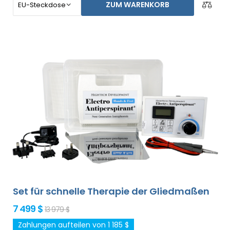
ZUM WARENKORB
im Grundpaket enthalten). Der Preis des Produktes
beinhaltet bereits den
weltweiten Expressversand
und eine Geld-zurück-Garantie bei
Unzufriedenheit
. Die Gebrauchsanweisung liegt in Ihrer
Sprache vor.
Set für schnelle Therapie der Gliedmaßen
7 499 $
13 979 $
Zahlungen aufteilen von 1 185 $