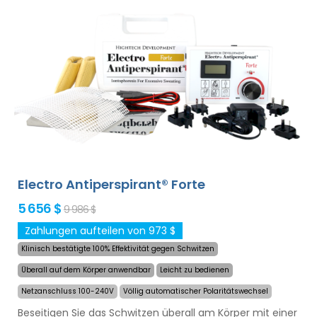
Hochleistungsbatterie werden Sie nie von entladenen
Batterien überrascht. Definitive und schonende Lösung
gegen übermäßiges Schwitzen von Händen, Füßen und
Achselhöhlen (im Grundpaket enthalten). Mit
zusätzlichen Adaptern kann auch übermäßiges
Schwitzen des Kopfes, der Stirn, des Bauches, des
Rückens, des Gesäßes, der Brust und anderer Körperteile
erfolgreich und langanhaltend behandelt werden.
Geld-
zurück-Garantie im Falle von Unzufriedenheit
sowie kostenloser Expressversand weltweit!
Electro Antiperspirant® Forte
5 656 $
9 986 $
Zahlungen aufteilen von 973 $
Klinisch bestätigte 100% Effektivität gegen Schwitzen
Überall auf dem Körper anwendbar
Leicht zu bedienen
Netzanschluss 100-240V
Völlig automatischer Polaritätswechsel
Beseitigen Sie das Schwitzen überall am Körper mit einer