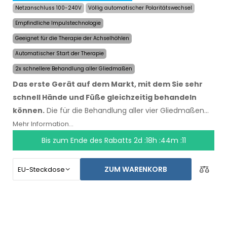
Netzanschluss 100-240V
Völlig automatischer Polaritätswechsel
Empfindliche Impulstechnologie
Geeignet für die Therapie der Achselhöhlen
Automatischer Start der Therapie
2x schnellere Behandlung aller Gliedmaßen
Das erste Gerät auf dem Markt, mit dem Sie sehr
schnell Hände und Füße gleichzeitig behandeln
können.
Die für die Behandlung aller vier Gliedmaßen
benötigte Zeit wurde um die Hälfte auf maximal 24
Mehr Information...
Minuten reduziert, Dauer und Geschwindigkeit der
Bis zum Ende des Rabatts
2d :18h :44m :10
Effekte blieben erhalten. Mit dem automatischen
System sind Sie von keiner anderen Person abhängig.
ZUM WARENKORB
Lassen Sie Ihre Hände, Füße und Achselhöhlen noch
heute trocknen. Der Preis des Produktes beinhaltet
bereits den
weltweiten Expressversand und eine
Geld-zurück-Garantie bei Unzufriedenheit
. Die