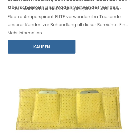
Oberschenkeln
und Waden
verwendet werden
.
In Kombination mit Electro Antiperspirant Forte oder
Electro Antiperspirant ELITE verwenden ihn Tausende
unserer Kunden zur Behandlung all
dieser
Bereiche
.
Eine
Gebrauchsanweisung
in Ihrer Sprache liegt bei.
Mehr Information...
KAUFEN