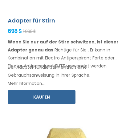
Adapter für Stirn
698 $
1 090 $
Wenn Sie nur auf der Stirn schwitzen, ist dieser
Adapter genau das
Richtige für Sie
.
Er
kann
in
Kombination
mit Electro Antiperspirant Forte oder
Electro Antiperspirant ELITE
verwendet
werden.
Der Adapter für
die Stirn
enthält eine
Gebrauchsanweisung
in Ihrer Sprache.
Mehr Information...
KAUFEN