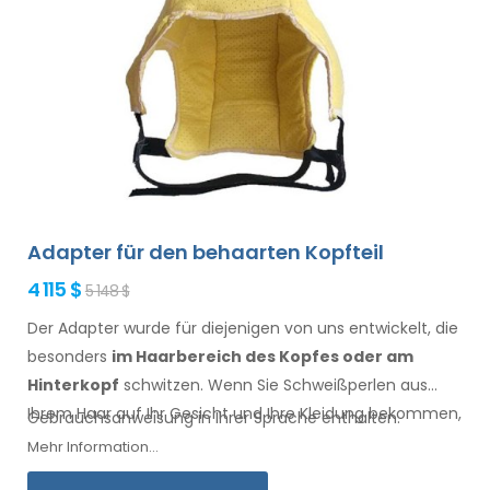
Adapter für den behaarten Kopfteil
4 115 $
5 148 $
Der Adapter wurde für diejenigen von uns entwickelt, die
besonders
im Haarbereich
des Kopfes oder am
Hinterkopf
schwitzen. Wenn Sie Schweißperlen
aus
Ihrem Haar
auf Ihr Gesicht
und Ihre Kleidung
bekommen,
Gebrauchsanweisung in Ihrer Sprache enthalten.
ist dieser Adapter, zusammen mit Electro Antiperspirant
Mehr Information...
Forte oder Electro Antiperspirant ELITE, für Sie.