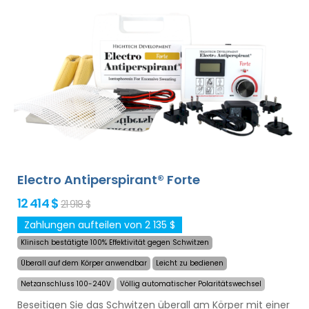
Hochleistungsbatterie werden Sie nie von entladenen
Batterien überrascht. Definitive und schonende Lösung
gegen übermäßiges Schwitzen von Händen, Füßen und
Achselhöhlen (im Grundpaket enthalten). Mit
zusätzlichen Adaptern kann auch übermäßiges
Schwitzen des Kopfes, der Stirn, des Bauches, des
Rückens, des Gesäßes, der Brust und anderer Körperteile
erfolgreich und langanhaltend behandelt werden.
Geld-
zurück-Garantie im Falle von Unzufriedenheit
sowie kostenloser Expressversand weltweit!
Electro Antiperspirant® Forte
12 414 $
21 918 $
Zahlungen aufteilen von 2 135 $
Klinisch bestätigte 100% Effektivität gegen Schwitzen
Überall auf dem Körper anwendbar
Leicht zu bedienen
Netzanschluss 100-240V
Völlig automatischer Polaritätswechsel
Beseitigen Sie das Schwitzen überall am Körper mit einer