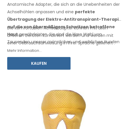
Anatomische Adapter, die sich an die Unebenheiten der
Achselhöhlen anpassen
und eine
perfekte
Übertragung der Elektro-Antitranspirant-Therapie
auf die
von übermäßigem Schwitzen betroffene
Die komfortablen
Achseladapter
können mit
allen
Haut
gewährleisten
. Sie sind die klare Wahl von
unseren Geräten kombiniert werden und werden mit
Tausenden unserer männlichen
und weiblichen
Kunden
einer
Gebrauchsanweisung
in Ihrer Sprache
geliefert
.
jedes Jahr.
Mehr Information...
KAUFEN