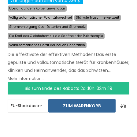
Zahlungen aufteilen von 4 236 $
Überall auf dem Körper anwendbar
Völlig automatischer Polaritätswechsel
Stärkste Maschine weltweit
Stromversorgung über Batterien und Stromnetz
Die Kraft des Gleichstroms + die Sanftheit der Pulstherapie
Vollautomatisches Gerät der neuen Generation
Die effektivste der effektiven Methoden! Das erste
gepulste und vollautomatische Gerät für Krankenhäuser,
Kliniken und Heimanwender, das das Schwitzen
auch
über mehrere Monate hinweg mit einer
Mehr Information...
einzigen Anwendung lindert
. Zu Beginn der
Bis zum Ende des Rabatts
2d :10h :32m :18
Behandlung wählen Sie einfach den Bereich, der von
übermäßigem Schwitzen betroffen ist, und der
ZUM WARENKORB
Computer wird alles für Sie tun.
Die revolutionäre
Pulstechnologie
ermöglicht es, jedes Körperteil
sensibel und ohne Beschwerden zu behandeln. Dank des
AC-Netzadapters und der eingebauten