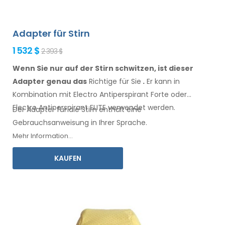
Adapter für Stirn
1 532 $
2 393 $
Wenn Sie nur auf der Stirn schwitzen, ist dieser
Adapter genau das
Richtige für Sie
.
Er
kann
in
Kombination
mit Electro Antiperspirant Forte oder
Electro Antiperspirant ELITE
verwendet
werden.
Der Adapter für
die Stirn
enthält eine
Gebrauchsanweisung
in Ihrer Sprache.
Mehr Information...
KAUFEN