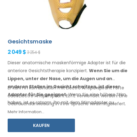
Gesichtsmaske
2 049 $
3 254 $
Dieser anatomische maskenförmige Adapter ist für die
anteriore Gesichtstherapie konzipiert.
Wenn Sie
um die
Lippen, unter der Nase, um die Augen
und an
anderen Stellen
im Gesicht
schwitzen,
ist
dieser
Er kann in Kombination mit Electro Antiperspirant Forte
Adapter für Sie geeignet.
Wenn
Sie
eine
höhere Stirn
oder Electro Antiperspirant ELITE verwendet werden. Eine
haben
, ist es ratsam, ihn
mit dem Stirnadapter
zu
Gebrauchsanweisung
in Ihrer
Sprache wird mitgeliefert.
kombinieren.
Mehr Information...
KAUFEN