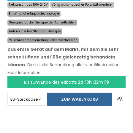
Netzanschluss 100-240V
Völlig automatischer Polaritätswechsel
Empfindliche Impulstechnologie
Geeignet für die Therapie der Achselhöhlen
Automatischer Start der Therapie
2x schnellere Behandlung aller Gliedmaßen
Das erste Gerät auf dem Markt, mit dem Sie sehr
schnell Hände und Füße gleichzeitig behandeln
können.
Die für die Behandlung aller vier Gliedmaßen
benötigte Zeit wurde um die Hälfte auf maximal 24
Mehr Information...
Minuten reduziert, Dauer und Geschwindigkeit der
Bis zum Ende des Rabatts
2d :10h :32m :18
Effekte blieben erhalten. Mit dem automatischen
System sind Sie von keiner anderen Person abhängig.
ZUM WARENKORB
Lassen Sie Ihre Hände, Füße und Achselhöhlen noch
heute trocknen. Der Preis des Produktes beinhaltet
bereits den
weltweiten Expressversand und eine
Geld-zurück-Garantie bei Unzufriedenheit
. Die