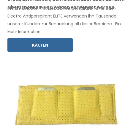
Oberschenkeln
und Waden
verwendet werden
.
In Kombination mit Electro Antiperspirant Forte oder
Electro Antiperspirant ELITE verwenden ihn Tausende
unserer Kunden zur Behandlung all
dieser
Bereiche
.
Eine
Gebrauchsanweisung
in Ihrer Sprache liegt bei.
Mehr Information...
KAUFEN