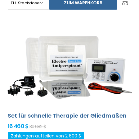
ZUM WARENKORB
im Grundpaket enthalten). Der Preis des Produktes
beinhaltet bereits den
weltweiten Expressversand
und eine Geld-zurück-Garantie bei
Unzufriedenheit
. Die Gebrauchsanweisung liegt in Ihrer
Sprache vor.
Set für schnelle Therapie der Gliedmaßen
16 460 $
30 682 $
Zahlungen aufteilen von 2 600 $