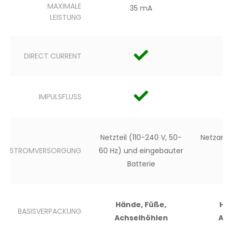
MAXIMALE
35 mA
LEISTUNG
DIRECT CURRENT
IMPULSFLUSS
Netzteil (110-240 V, 50-
Netzans
STROMVERSORGUNG
60 Hz) und eingebauter
Batterie
Hände, Füße,
Hä
BASISVERPACKUNG
Achselhöhlen
Ac