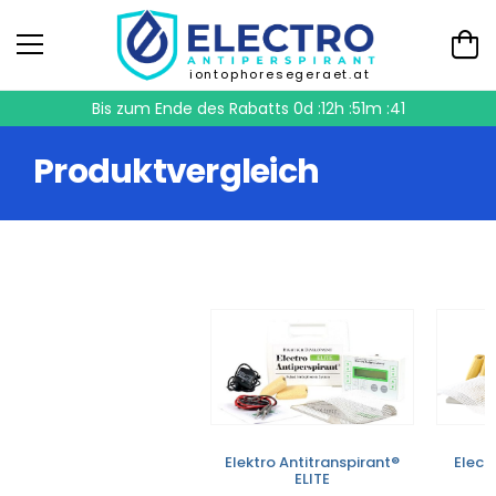
iontophoresegeraet.at
Bis zum Ende des Rabatts
0d :12h :51m :41
Produktvergleich
Elektro Antitranspirant®
Elect
ELITE