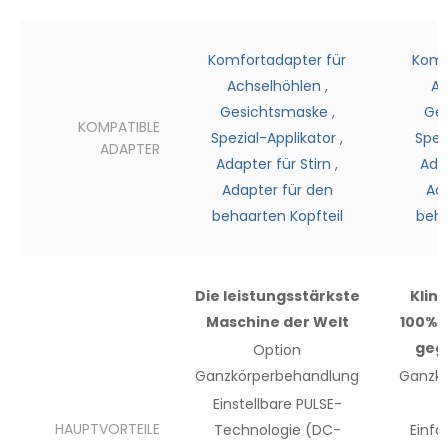
Komfortadapter für
Komf
Achselhöhlen
,
Ac
Gesichtsmaske
,
Ge
KOMPATIBLE
Spezial-Applikator
,
Spez
ADAPTER
Adapter für Stirn
,
Adap
Adapter für den
Ada
behaarten Kopfteil
beha
Die leistungsstärkste
Klin
Maschine der Welt
100%i
geg
Option
Ganzkörperbehandlung
Ganzk
Einstellbare PULSE-
HAUPTVORTEILE
Technologie (DC-
Einfa