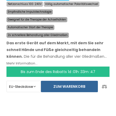
Netzanschluss 100-240V
Völlig automatischer Polaritätswechsel
Empfindliche Impulstechnologie
Geeignet für die Therapie der Achselhöhlen
Automatischer Start der Therapie
2x schnellere Behandlung aller Gliedmaßen
Das erste Gerät auf dem Markt, mit dem Sie sehr
schnell Hände und Füße gleichzeitig behandeln
können.
Die für die Behandlung aller vier Gliedmaßen
benötigte Zeit wurde um die Hälfte auf maximal 24
Mehr Information...
Minuten reduziert, Dauer und Geschwindigkeit der
Bis zum Ende des Rabatts
1d :01h :33m :47
Effekte blieben erhalten. Mit dem automatischen
System sind Sie von keiner anderen Person abhängig.
ZUM WARENKORB
Lassen Sie Ihre Hände, Füße und Achselhöhlen noch
heute trocknen. Der Preis des Produktes beinhaltet
bereits den
weltweiten Expressversand und eine
Geld-zurück-Garantie bei Unzufriedenheit
. Die