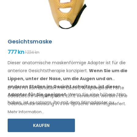
Gesichtsmaske
777 kn
1 234 kn
Dieser anatomische maskenförmige Adapter ist für die
anteriore Gesichtstherapie konzipiert.
Wenn Sie
um die
Lippen, unter der Nase, um die Augen
und an
anderen Stellen
im Gesicht
schwitzen,
ist
dieser
Er kann in Kombination mit Electro Antiperspirant Forte
Adapter für Sie geeignet.
Wenn
Sie
eine
höhere Stirn
oder Electro Antiperspirant ELITE verwendet werden. Eine
haben
, ist es ratsam, ihn
mit dem Stirnadapter
zu
Gebrauchsanweisung
in Ihrer
Sprache wird mitgeliefert.
kombinieren.
Mehr Information...
KAUFEN