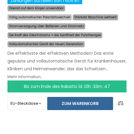
Zahlungen aufteilen von 1 606 kn
Überall auf dem Körper anwendbar
Völlig automatischer Polaritätswechsel
Stärkste Maschine weltweit
Stromversorgung über Batterien und Stromnetz
Die Kraft des Gleichstroms + die Sanftheit der Pulstherapie
Vollautomatisches Gerät der neuen Generation
Die effektivste der effektiven Methoden! Das erste
gepulste und vollautomatische Gerät für Krankenhäuser,
Kliniken und Heimanwender, das das Schwitzen
auch
über mehrere Monate hinweg mit einer
Mehr Information...
einzigen Anwendung lindert
. Zu Beginn der
Bis zum Ende des Rabatts
1d :01h :33m :47
Behandlung wählen Sie einfach den Bereich, der von
übermäßigem Schwitzen betroffen ist, und der
ZUM WARENKORB
Computer wird alles für Sie tun.
Die revolutionäre
Pulstechnologie
ermöglicht es, jedes Körperteil
sensibel und ohne Beschwerden zu behandeln. Dank des
AC-Netzadapters und der eingebauten