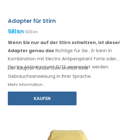
Adapter für Stirn
581 kn
908 kn
Wenn Sie nur auf der Stirn schwitzen, ist dieser
Adapter genau das
Richtige für Sie
.
Er
kann
in
Kombination
mit Electro Antiperspirant Forte oder
Electro Antiperspirant ELITE
verwendet
werden.
Der Adapter für
die Stirn
enthält eine
Gebrauchsanweisung
in Ihrer Sprache.
Mehr Information...
KAUFEN