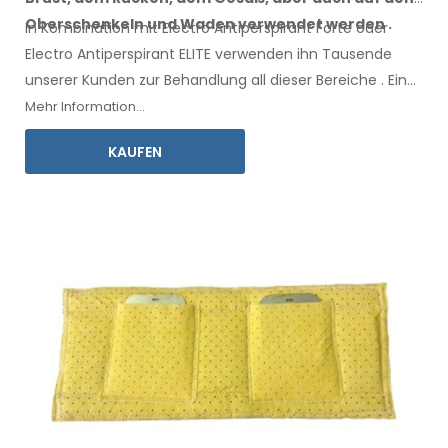
Oberschenkeln
und Waden
verwendet werden
.
In Kombination mit Electro Antiperspirant Forte oder
Electro Antiperspirant ELITE verwenden ihn Tausende
unserer Kunden zur Behandlung all
dieser
Bereiche
.
Eine
Gebrauchsanweisung
in Ihrer Sprache liegt bei.
Mehr Information...
KAUFEN