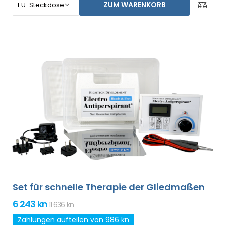
ZUM WARENKORB
im Grundpaket enthalten). Der Preis des Produktes
beinhaltet bereits den
weltweiten Expressversand
und eine Geld-zurück-Garantie bei
Unzufriedenheit
. Die Gebrauchsanweisung liegt in Ihrer
Sprache vor.
Set für schnelle Therapie der Gliedmaßen
6 243 kn
11 636 kn
Zahlungen aufteilen von 986 kn