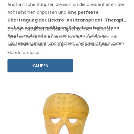
Anatomische Adapter, die sich an die Unebenheiten der
Achselhöhlen anpassen
und eine
perfekte
Übertragung der Elektro-Antitranspirant-Therapie
auf die
von übermäßigem Schwitzen betroffene
Die komfortablen
Achseladapter
können mit
allen
Haut
gewährleisten
. Sie sind die klare Wahl von
unseren Geräten kombiniert werden und werden mit
Tausenden unserer männlichen
und weiblichen
Kunden
einer
Gebrauchsanweisung
in Ihrer Sprache
geliefert
.
jedes Jahr.
Mehr Information...
KAUFEN