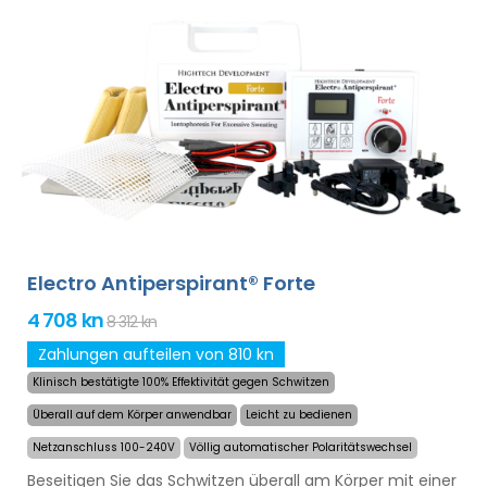
Hochleistungsbatterie werden Sie nie von entladenen
Batterien überrascht. Definitive und schonende Lösung
gegen übermäßiges Schwitzen von Händen, Füßen und
Achselhöhlen (im Grundpaket enthalten). Mit
zusätzlichen Adaptern kann auch übermäßiges
Schwitzen des Kopfes, der Stirn, des Bauches, des
Rückens, des Gesäßes, der Brust und anderer Körperteile
erfolgreich und langanhaltend behandelt werden.
Geld-
zurück-Garantie im Falle von Unzufriedenheit
sowie kostenloser Expressversand weltweit!
Electro Antiperspirant® Forte
4 708 kn
8 312 kn
Zahlungen aufteilen von 810 kn
Klinisch bestätigte 100% Effektivität gegen Schwitzen
Überall auf dem Körper anwendbar
Leicht zu bedienen
Netzanschluss 100-240V
Völlig automatischer Polaritätswechsel
Beseitigen Sie das Schwitzen überall am Körper mit einer