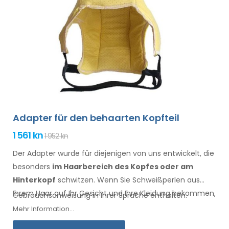
Adapter für den behaarten Kopfteil
1 561 kn
1 952 kn
Der Adapter wurde für diejenigen von uns entwickelt, die
besonders
im Haarbereich
des Kopfes oder am
Hinterkopf
schwitzen. Wenn Sie Schweißperlen
aus
Ihrem Haar
auf Ihr Gesicht
und Ihre Kleidung
bekommen,
Gebrauchsanweisung in Ihrer Sprache enthalten.
ist dieser Adapter, zusammen mit Electro Antiperspirant
Mehr Information...
Forte oder Electro Antiperspirant ELITE, für Sie.