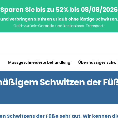
Sparen Sie bis zu 52% bis 08/08/2026
und verbringen Sie Ihren Urlaub ohne lästige Schwitzen.
Geld-zurück-Garantie und kostenloser Transport!
n
Massgeschneiderte behandlung
Übermässiges schwi
äßigem Schwitzen der Füße
 Schwitzens der Füße sehr gut. Wir kennen die