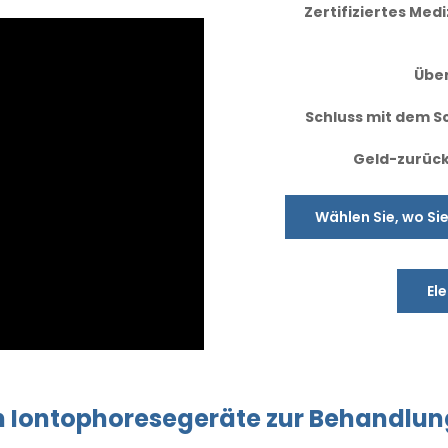
Zertifiziertes Me
Übe
Schluss mit dem Sc
Geld-zurück
Wählen Sie, wo Si
El
n
Iontophoresegeräte
zur Behandlun