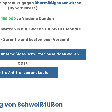
dizinprodukt gegen
übermäßiges Schwitzen
(Hyperhidrose)
r
150.000
zufriedene Kunden
hwitzen in nur 1 Woche für bis zu 11 Monate
-Garantie und kostenloser Versand
e übermäßiges Schwitzen beseitigen wollen
ODER
ektro Antitranspirant kaufen
g
von Schweißfüßen