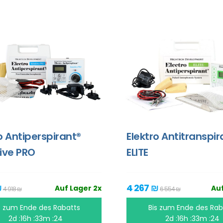
o Antiperspirant®
Elektro Antitranspir
ive PRO
ELITE
₪
4 267 ₪
Auf Lager 2x
Auf
4 918 ₪
6 554 ₪
s zum Ende des Rabatts
Bis zum Ende des Rab
2d :16h :33m :23
2d :16h :33m :23