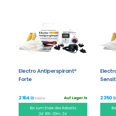
Electro Antiperspirant®
Electr
Forte
Sensit
2 164 ₪
2 350 
Auf Lager 1x
3 820 ₪
Bis zum Ende des Rabatts
Bi
2d :16h :33m :23