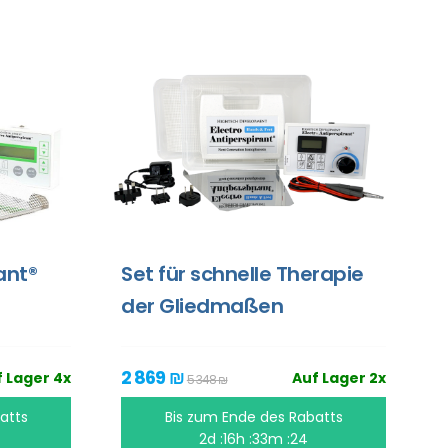
ant®
Set für schnelle Therapie
der Gliedmaßen
2 869 ₪
 Lager 4x
Auf Lager 2x
5 348 ₪
atts
Bis zum Ende des Rabatts
2d :16h :33m :23