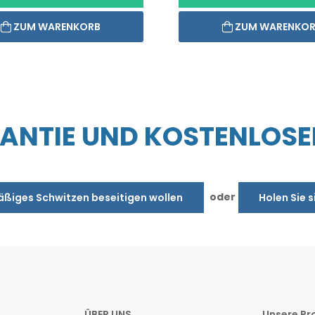
ZUM WARENKORB
ZUM WARENKO
NTIE UND KOSTENLOSE
oder
äßiges Schwitzen beseitigen wollen
Holen Sie s
ÜBER UNS
Unsere Pr