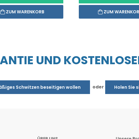
ZUM WARENKORB
ZUM WARENKO
NTIE UND KOSTENLOSE
oder
äßiges Schwitzen beseitigen wollen
Holen Sie s
ÜBER UNS
Unsere Pr