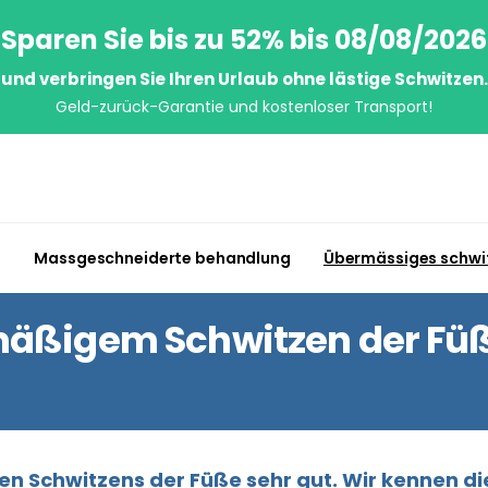
Sparen Sie bis zu 52% bis 08/08/2026
und verbringen Sie Ihren Urlaub ohne lästige Schwitzen.
Geld-zurück-Garantie und kostenloser Transport!
n
Massgeschneiderte behandlung
Übermässiges schwi
äßigem Schwitzen der Füße
 Schwitzens der Füße sehr gut. Wir kennen die