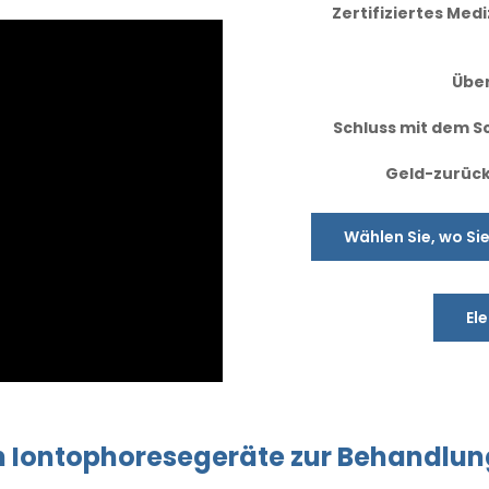
Zertifiziertes Me
Übe
Schluss mit dem Sc
Geld-zurück
Wählen Sie, wo Si
El
n
Iontophoresegeräte
zur Behandlun