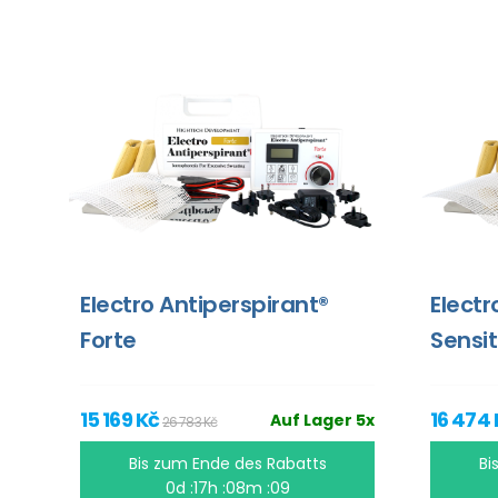
Electro Antiperspirant®
Electr
Forte
Sensit
15 169 Kč
16 474
Auf Lager 5x
26 783 Kč
Bis zum Ende des Rabatts
Bi
0d :17h :08m :09