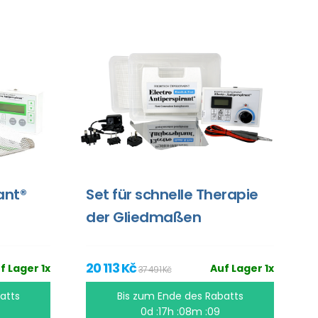
ant®
Set für schnelle Therapie
der Gliedmaßen
20 113 Kč
f Lager 1x
Auf Lager 1x
37 491 Kč
atts
Bis zum Ende des Rabatts
0d :17h :08m :09