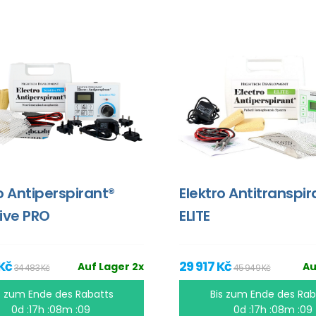
o Antiperspirant®
Elektro Antitranspir
ive PRO
ELITE
 Kč
29 917 Kč
Auf Lager 2x
Au
34 483 Kč
45 949 Kč
s zum Ende des Rabatts
Bis zum Ende des Rab
0d :17h :08m :09
0d :17h :08m :09