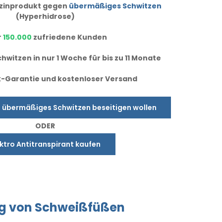
dizinprodukt gegen
übermäßiges Schwitzen
(Hyperhidrose)
r
150.000
zufriedene Kunden
hwitzen in nur 1 Woche für bis zu 11 Monate
-Garantie und kostenloser Versand
e übermäßiges Schwitzen beseitigen wollen
ODER
ektro Antitranspirant kaufen
g
von Schweißfüßen