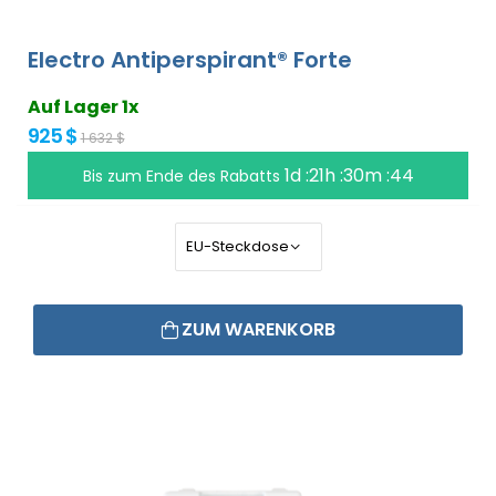
Electro Antiperspirant® Forte
Auf Lager 1x
925 $
1 632 $
1d :21h :30m :43
Bis zum Ende des Rabatts
ZUM WARENKORB