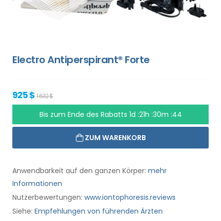
Electro Antiperspirant® Forte
925 $
1 632 $
Bis zum Ende des Rabatts
1d :21h :30m :43
ZUM WARENKORB
Anwendbarkeit auf den ganzen Körper:
mehr
Informationen
Nutzerbewertungen:
www.iontophoresis.reviews
Siehe:
Empfehlungen von führenden Ärzten