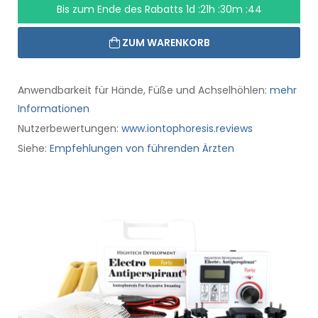
Bis zum Ende des Rabatts
1d :21h :30m :43
ZUM WARENKORB
Anwendbarkeit für Hände, Füße und Achselhöhlen:
mehr
Informationen
Nutzerbewertungen:
www.iontophoresis.reviews
Siehe:
Empfehlungen von führenden Ärzten