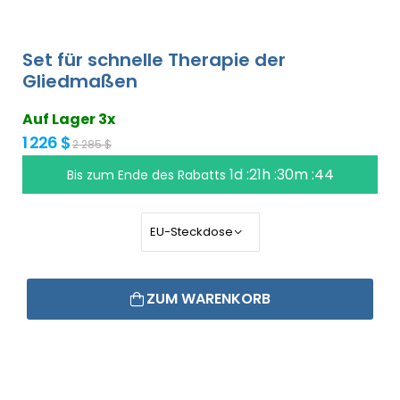
Set für schnelle Therapie der
Gliedmaßen
Auf Lager 3x
1 226 $
2 285 $
1d :21h :30m :43
Bis zum Ende des Rabatts
ZUM WARENKORB