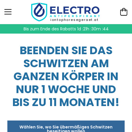
iontophoresegeraet.at
Bis zum Ende des Rabatts
1d :21h :30m :43
BEENDEN SIE DAS
SCHWITZEN AM
GANZEN KÖRPER IN
NUR 1 WOCHE UND
BIS ZU 11 MONATEN!
Wählen Sie, wo Sie übermäßiges Schwitzen
beseitigen wollen