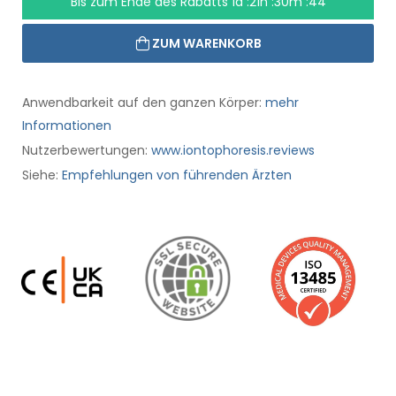
Bis zum Ende des Rabatts
1d :21h :30m :43
ZUM WARENKORB
Anwendbarkeit auf den ganzen Körper:
mehr
Informationen
Nutzerbewertungen:
www.iontophoresis.reviews
Siehe:
Empfehlungen von führenden Ärzten