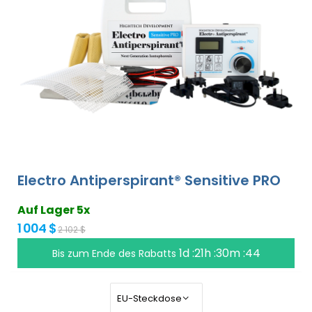
Electro Antiperspirant® Sensitive PRO
Auf Lager 5x
1 004 $
2 102 $
1d :21h :30m :43
Bis zum Ende des Rabatts