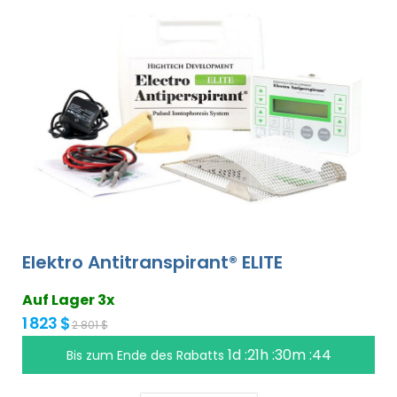
Elektro Antitranspirant® ELITE
Auf Lager 3x
1 823 $
2 801 $
1d :21h :30m :43
Bis zum Ende des Rabatts