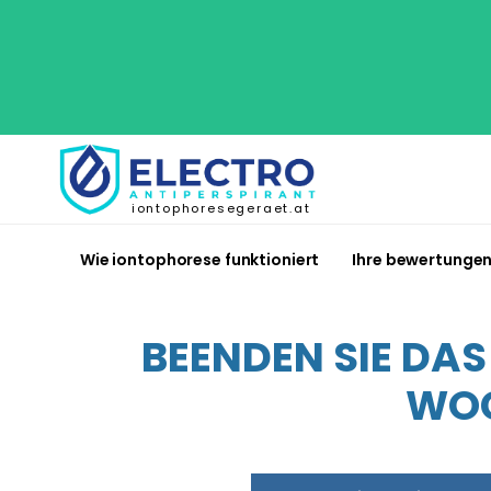
iontophoresegeraet.at
Wie iontophorese funktioniert
Ihre bewertunge
BEENDEN SIE DA
WOC