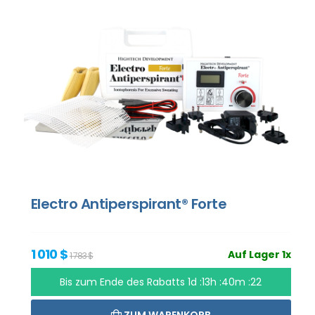
Electro Antiperspirant® Forte
1 010 $
Auf Lager 1x
1 783 $
Bis zum Ende des Rabatts
1d :13h :40m :20