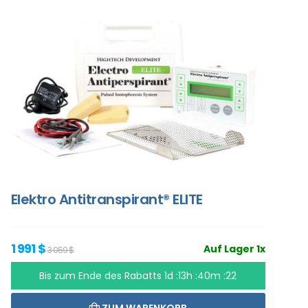
Elektro Antitranspirant® ELITE
1 991 $
Auf Lager 1x
3 059 $
Bis zum Ende des Rabatts
1d :13h :40m :20