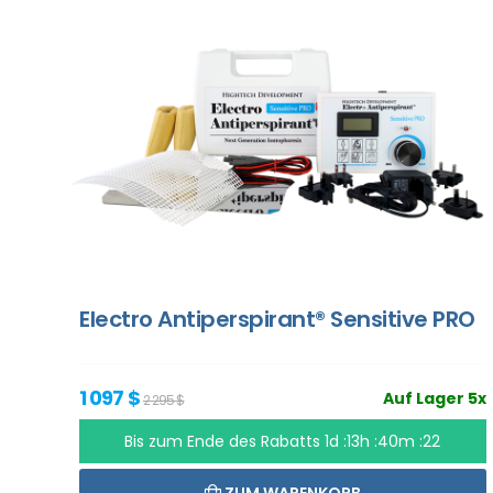
Electro Antiperspirant® Sensitive PRO
1 097 $
Auf Lager 5x
2 295 $
Bis zum Ende des Rabatts
1d :13h :40m :20