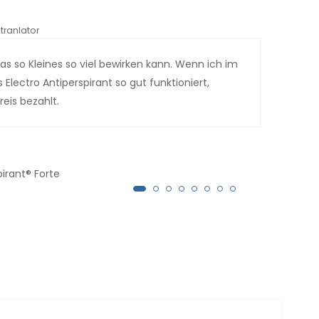
tranlator
*automati
was so Kleines so viel bewirken kann. Wenn ich im
Mein
Electro Antiperspirant so gut funktioniert,
so s
eis bezahlt.
sein
auf 
weit
ausg
pirant® Forte
über