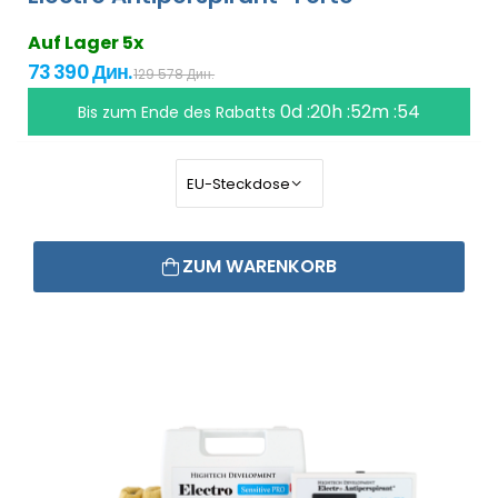
Auf Lager 5x
73 390 Дин.
129 578 Дин.
0d :20h :52m :53
Bis zum Ende des Rabatts
ZUM WARENKORB