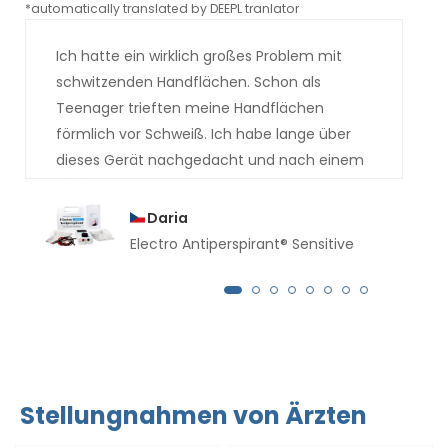
*automatically translated by DEEPL tranlator
*aut
Ich hatte ein wirklich großes Problem mit
schwitzenden Handflächen. Schon als
Teenager trieften meine Handflächen
förmlich vor Schweiß. Ich habe lange über
dieses Gerät nachgedacht und nach einem
Jahr habe ich es gekauft. Das Ergebnis ist
jetzt wirklich gut, ich hätte es schon viel
Daria
früher kaufen sollen. Seit mehreren Monaten
Electro Antiperspirant® Sensitive
tropft kein einziger Schweißtropfen mehr
von meinen Händen.
Stellungnahmen von Ärzten