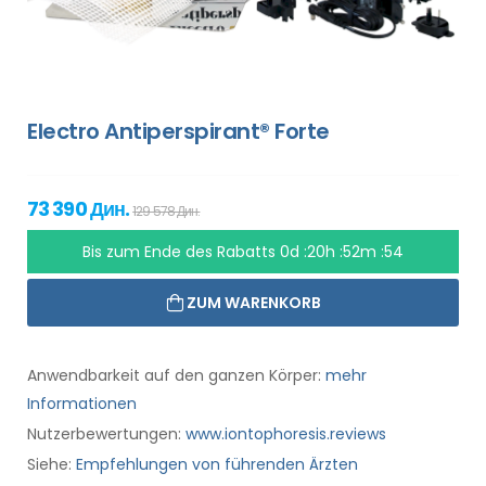
Electro Antiperspirant® Forte
73 390 Дин.
129 578 Дин.
Bis zum Ende des Rabatts
0d :20h :52m :53
ZUM WARENKORB
Anwendbarkeit auf den ganzen Körper:
mehr
Informationen
Nutzerbewertungen:
www.iontophoresis.reviews
Siehe:
Empfehlungen von führenden Ärzten