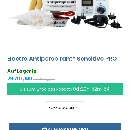
Electro Antiperspirant® Sensitive PRO
Auf Lager 1x
79 701 Дин.
166 833 Дин.
0d :20h :52m :53
Bis zum Ende des Rabatts
ZUM WARENKORB