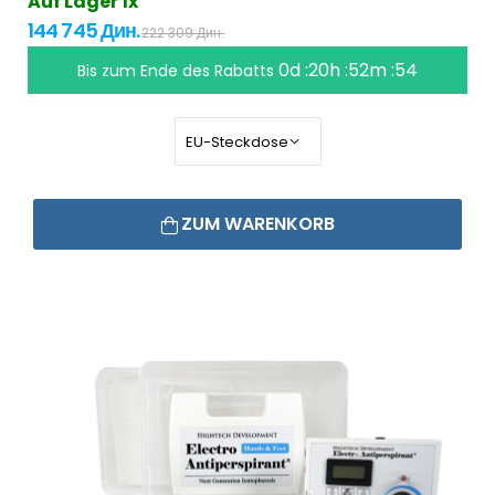
Auf Lager 1x
144 745 Дин.
222 309 Дин.
0d :20h :52m :53
Bis zum Ende des Rabatts
ZUM WARENKORB