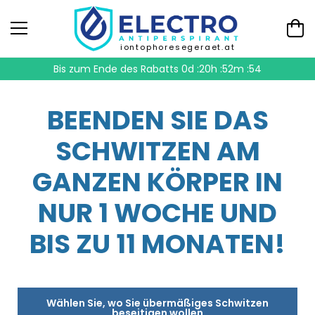
iontophoresegeraet.at
Bis zum Ende des Rabatts
0d :20h :52m :53
BEENDEN SIE DAS
SCHWITZEN AM
GANZEN KÖRPER IN
NUR 1 WOCHE UND
BIS ZU 11 MONATEN!
Wählen Sie, wo Sie übermäßiges Schwitzen
beseitigen wollen