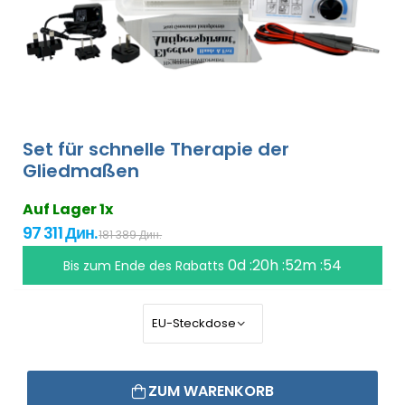
Set für schnelle Therapie der
Gliedmaßen
Auf Lager 1x
97 311 Дин.
181 389 Дин.
0d :20h :52m :53
Bis zum Ende des Rabatts
ZUM WARENKORB