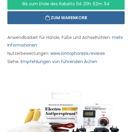
Bis zum Ende des Rabatts
0d :20h :52m :53
ZUM WARENKORB
Anwendbarkeit für Hände, Füße und Achselhöhlen:
mehr
Informationen
Nutzerbewertungen:
www.iontophoresis.reviews
Siehe:
Empfehlungen von führenden Ärzten