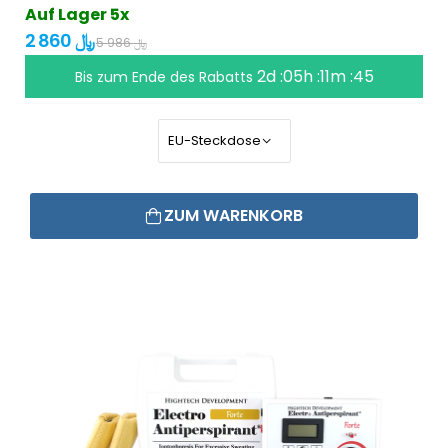
Auf Lager 5x
2 860 ﷼
5 986 ﷼
2d :05h :11m :45
Bis zum Ende des Rabatts
ZUM WARENKORB