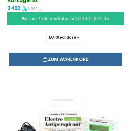
Auf Lager 5x
3 492 ﷼
6 508 ﷼
2d :05h :11m :45
Bis zum Ende des Rabatts
ZUM WARENKORB