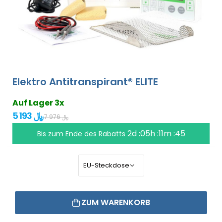
Elektro Antitranspirant® ELITE
Auf Lager 3x
5 193 ﷼
7 976 ﷼
2d :05h :11m :45
Bis zum Ende des Rabatts
ZUM WARENKORB