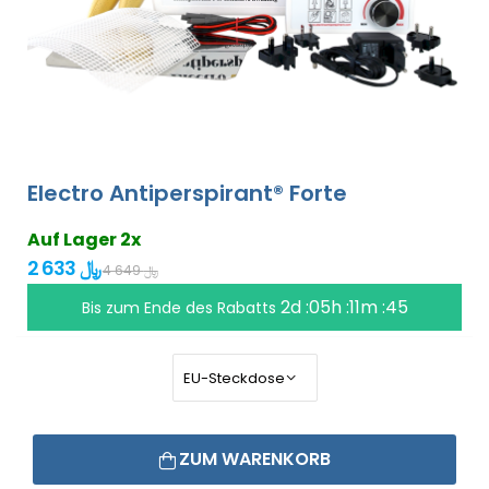
Electro Antiperspirant® Forte
Auf Lager 2x
2 633 ﷼
4 649 ﷼
2d :05h :11m :45
Bis zum Ende des Rabatts
ZUM WARENKORB