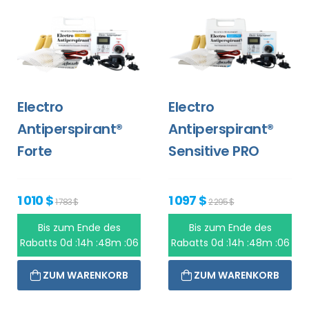
Electro
Electro
Antiperspirant®
Antiperspirant®
Forte
Sensitive PRO
1 010 $
1 097 $
1 783 $
2 295 $
Bis zum Ende des
Bis zum Ende des
Rabatts
0d :14h :48m :06
Rabatts
0d :14h :48m :06
ZUM WARENKORB
ZUM WARENKORB