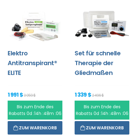
Elektro
Set für schnelle
Antitranspirant®
Therapie der
ELITE
Gliedmaßen
1 991 $
1 339 $
3 059 $
2 496 $
Bis zum Ende des
Bis zum Ende des
Rabatts
0d :14h :48m :06
Rabatts
0d :14h :48m :06
ZUM WARENKORB
ZUM WARENKORB